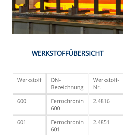
WERKSTOFFÜBERSICHT
Werkstoff
DN-
Werkstoff-
UN
Bezeichnung
Nr.
Nr
600
Ferrochronin
2.4816
N0
600
601
Ferrochronin
2.4851
N0
601