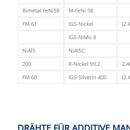
Bimetal FeNi58
M-FeNi 58
FM 61
IGS-Nickel
(2.
IGS-NiMo 8
NiAl5
NiAl5C
200
R-Nickel 99,2
2.4
FM 60
IGS-Silverin 400
(2.
DRÄHTE FÜR ADDITIVE MA