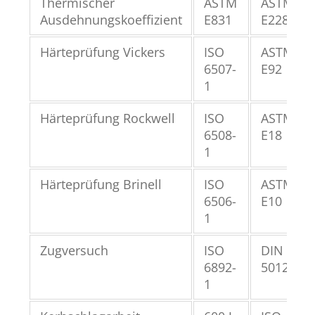
Thermischer
ASTM
ASTM
Ausdehnungskoeffizient
E831
E228
Härteprüfung Vickers
ISO
ASTM
6507-
E92
1
Härteprüfung Rockwell
ISO
ASTM
6508-
E18
1
Härteprüfung Brinell
ISO
ASTM
6506-
E10
1
Zugversuch
ISO
DIN
6892-
50125
1