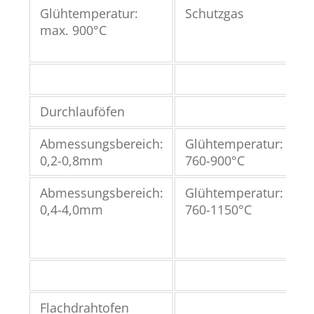
Glühtemperatur:
Schutzgas
A
max. 900°C
R
B
Durchlauföfen
Abmessungsbereich:
Glühtemperatur:
S
0,2-0,8mm
760-900°C
Abmessungsbereich:
Glühtemperatur:
S
0,4-4,0mm
760-1150°C
Flachdrahtofen