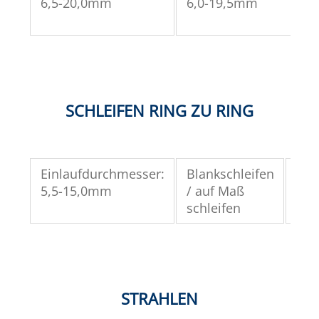
6,5-20,0mm
6,0-19,5mm
SCHLEIFEN RING ZU RING
Einlaufdurchmesser:
Blankschleifen
Auf
5,5-15,0mm
/ auf Maß
Rin
schleifen
STRAHLEN