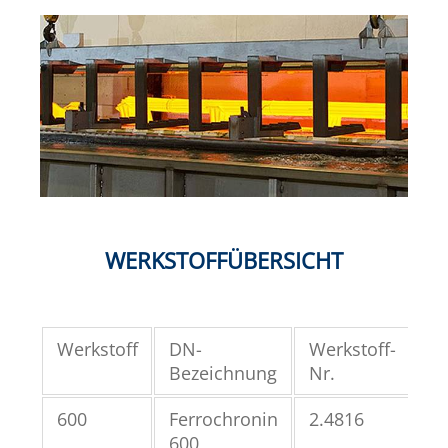
WERKSTOFFÜBERSICHT
Werkstoff
DN-
Werkstoff-
UN
Bezeichnung
Nr.
Nr
600
Ferrochronin
2.4816
N0
600