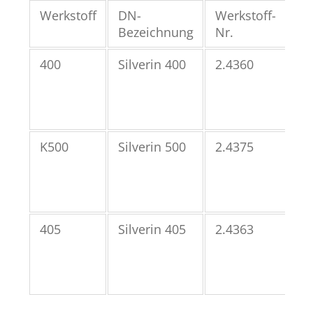
Werkstoff
DN-
Werkstoff-
UN
Bezeichnung
Nr.
Nr
400
Silverin 400
2.4360
N0
K500
Silverin 500
2.4375
N0
405
Silverin 405
2.4363
N0