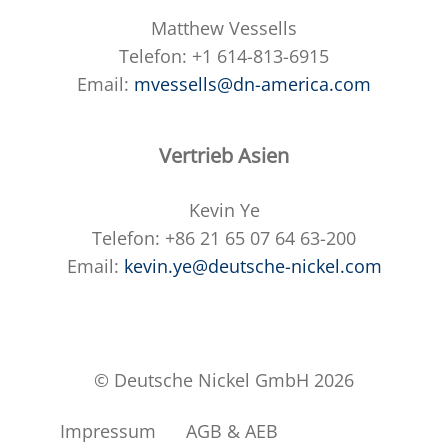
Matthew Vessells
Telefon: +1 614-813-6915
Email:
mvessells@dn-america.com
Vertrieb Asien
Kevin Ye
Telefon: +86 21 65 07 64 63-200
Email:
kevin.ye@deutsche-nickel.com
© Deutsche Nickel GmbH 2026
Impressum
AGB & AEB