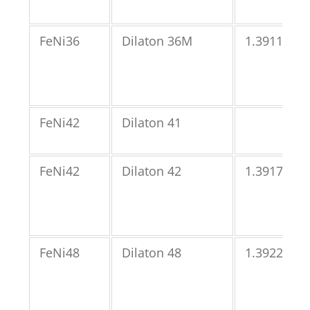
FeNi36
Dilaton 36M
1.3911
FeNi42
Dilaton 41
FeNi42
Dilaton 42
1.3917
FeNi48
Dilaton 48
1.3922